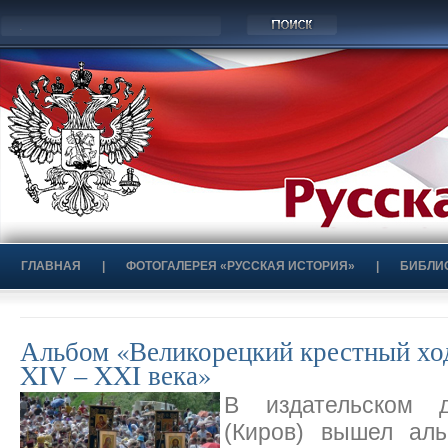
ГЛАВНАЯ
|
ФОТОГАЛЕРЕЯ «РУССКАЯ ИСТОРИЯ»
|
БИБЛИ
Альбом «Великорецкий крестный ход
XIV – XXI века»
В издательском д
(Киров) вышел а