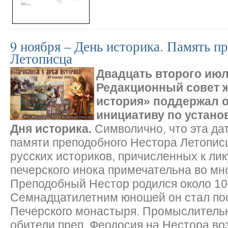
9 ноября – День историка. Память п
Летописца
Двадцать второго июл
Редакционный совет 
история» поддержал 
инициативу по устано
Дня историка.
Символично, что эта да
памяти преподобного Нестора Летописц
русских историков, причисленных к лик
печерского инока примечательна во мн
Преподобный Нестор родился около 105
Семнадцатилетним юношей он стал по
Печерского монастыря. Промыслитель
обители преп. Феодосия на Нестора в