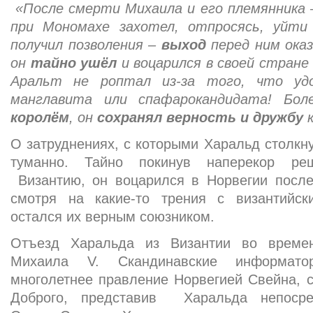
«После смерти Михаила и его племянника –
при Мономахе захотел, отпросясь, уйти
получил позволения –
выход
перед ним ока
он
тайно ушёл
и воцарился в своей стране
Аральт не роптал из-за того, что удо
манглавита или спафарокандидата! Бо
королём
, он
сохранял верность и дружбу
к
О затруднениях, с которыми Харальд столкну
туманно. Тайно покинув наперекор ре
Византию, он воцарился в Норвегии после
смотря на какие-то трения с византийск
остался их верным союзником.
Отъезд Харальда из Византии во време
Михаила V. Скандинавские информато
многолетнее правление Норвегией Свейна, 
Доброго, представив Харальда непосре