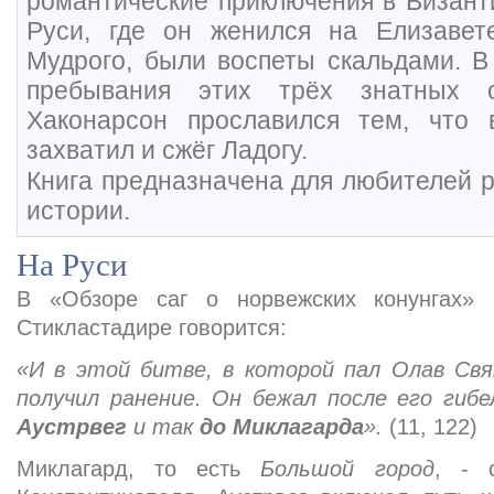
романтические приключения в Визант
Руси, где он женился на Елизавет
Мудрого, были воспеты скальдами. В
пребывания этих трёх знатных с
Хаконарсон прославился тем, что 
захватил и сжёг Ладогу.
Книга предназначена для любителей р
истории.
На Руси
В «Обзоре саг о норвежских конунгах»
Стикластадире говорится:
«И в этой битве, в которой пал Олав Св
получил ранение. Он бежал после его гиб
Аустрвег
и так
до Миклагарда
».
(11, 122)
Миклагард, то есть
Большой город
, - 