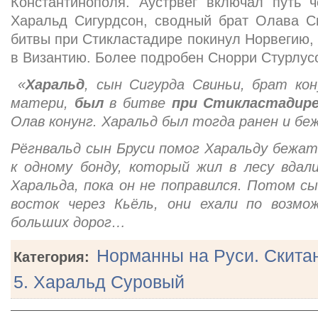
Константинополя. Аустрвег включал путь ч
Харальд Сигурдсон, сводный брат Олава Св
битвы при Стикластадире покинул Норвегию, 
в Византию. Более подробен Снорри Стурлус
«
Харальд
, сын Сигурда Свиньи, брат ко
матери,
был
в битве
при Стикластадир
Олав конунг. Харальд был тогда ранен и б
Рёгнвальд сын Бруси помог Харальду бежат
к одному бонду, который жил в лесу вдал
Харальда, пока он не поправился. Потом сы
восток через Кьёль, они ехали по возмо
больших дорог…
Норманны на Руси. Скитан
Категория:
5. Харальд Суровый