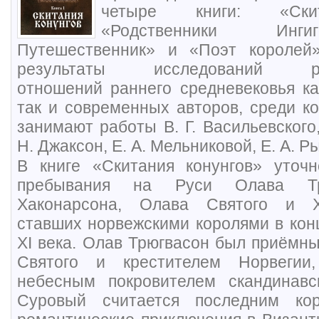
четыре книги: «Скит
«Родственники Инги
Путешественник» и «Поэт королей
результаты исследований русс
отношений раннего средневековья к
так и современных авторов, среди к
занимают работы В. Г. Васильевского, 
Н. Джаксон, Е. А. Мельниковой, Е. А. Р
В книге «Скитания конунгов» уточн
пребывания на Руси Олава Тр
Хаконарсона, Олава Святого и Х
ставших норвежскими королями в кон
XI века. Олав Трюгвасон был приём
Святого и крестителем Норвеги
небесным покровителем скандинавс
Суровый считается последним кор