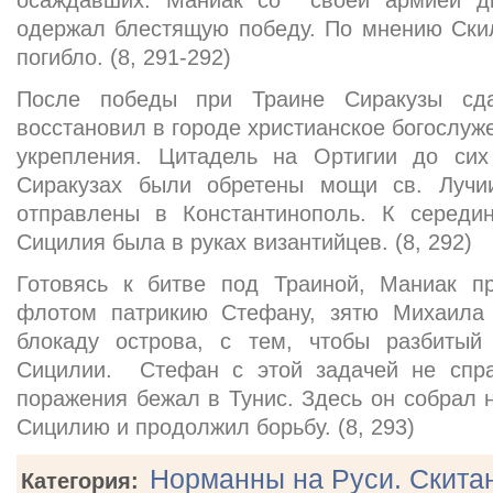
осаждавших. Маниак со своей армией д
одержал блестящую победу. По мнению Ски
погибло. (8, 291-292)
После победы при Траине Сиракузы сда
восстановил в городе христианское богослуж
укрепления. Цитадель на Ортигии до сих
Сиракузах были обретены мощи св. Лучи
отправлены в Константинополь. К середи
Сицилия была в руках византийцев. (8, 292)
Готовясь к битве под Траиной, Маниак 
флотом патрикию Стефану, зятю Михаила 
блокаду острова, с тем, чтобы разбитый
Сицилии. Стефан с этой задачей не спра
поражения бежал в Тунис. Здесь он собрал н
Сицилию и продолжил борьбу. (8, 293)
Норманны на Руси. Скитан
Категория: