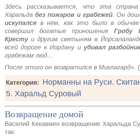
Здесь рассказывается, что эта стран
Харальда
без пожаров и грабежей
. Он до
искупался
в нём, как это было в обычае
совершил богатые приношения
Гробу 
Кресту
и другим святыням в Йорсалаланд
всей дороге к Иордану и
убивал разбойни
грабежам люд…
После этого он возвратился в Миклагард».
Норманны на Руси. Скитан
Категория:
5. Харальд Суровый
Возвращение домой
Василий Кекавмен возвращение Харальда Су
так: