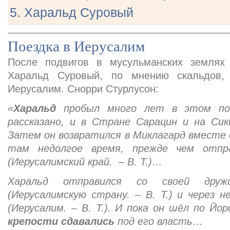
5. Харальд Суровый
Поездка в Иерусалим
После подвигов в мусульманских землях 
Харальд Суровый, по мнению скальдов,
Иерусалим. Снорри Стурлусон:
«
Харальд
пробыл много лет в этом пох
рассказано, и в Стране Сарацин и на Сики
Затем он возвратился в Миклагард вместе 
там недолгое время, прежде чем отп
(Иерусалимский край. – В. Т.)…
Харальд отправился со своей др
(Иерусалимскую страну. – В. Т.) и через 
(Иерусалим. – В. Т.). И пока он шёл по Йо
крепости сдавались
под его власть…