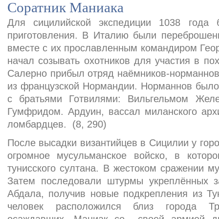
Соратник Маниака
Для сицилийской экспедиции 1038 года
приготовления. В Италию были переброшен
вместе с их прославленным командиром Гео
начал созывать охотников для участия в по
Салерно прибыл отряд наёмников-норманнов
из французской Нормандии. Норманнов было 
с братьями Готвилями: Вильгельмом Желе
Гумфридом. Ардуин, вассал миланского арх
ломбардцев. (8, 290)
После высадки византийцев в Сицилии у горо
огромное мусульманское войско, в котор
тунисского султана. В жестоком сражении м
Затем последовали штурмы укреплённых з
Абдала, получив новые подкрепления из Ту
человек расположился близ города Т