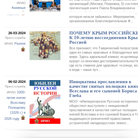
ИРИО
организаций (Москва, Покровка, 5) состоя
Книжные
презентация книги Павла Владимировича
Тулаева «Работорговля в Крыму. История,
новинки
которую нельзя забывать». Мероприятие,
организованное Благотворительным Ф...
ПОЧЕМУ КРЫМ РОССИЙСКИ
26-03-2024
К 10-летию воссоединения Кры
Пресс-служба
Россией
Разное
ИРИО
Все признают, что Таврический полуостров
одно из самых красивых и благодатных ме
мире. Здесь идеальный климат, исцеляющ
курорт со многими достопримечательност
где есть главное для здоровья: «солнце, в
и вода – наши луч...
Инициатива прославления в
06-02-2024
качестве святых полоцких княз
Пресс-служба
Всеслава и его сыновей Бориса
1000-
ИРИО
Глеба
летие князю
МОО «Императорское Русское историчес
Всеславу
общество» выступило с инициативой
Полоцкому
прославления в качестве святых полоцких
(1026 г.) в
князей Всеслава и его сыновей Бориса и Г
2026 году
выдающихся ревнителей православия,
устроителей западнорусских земел...