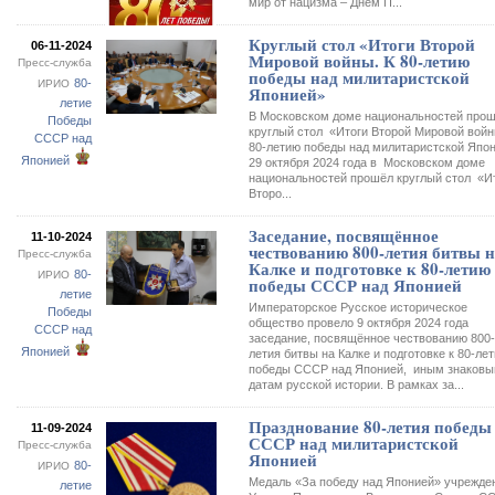
мир от нацизма – Днем П...
Круглый стол «Итоги Второй
06-11-2024
Мировой войны. К 80-летию
Пресс-служба
победы над милитаристской
80-
ИРИО
Японией»
летие
В Московском доме национальностей про
Победы
круглый стол «Итоги Второй Мировой войн
СССР над
80-летию победы над милитаристской Япо
Японией
29 октября 2024 года в Московском доме
национальностей прошёл круглый стол «И
Второ...
Заседание, посвящённое
11-10-2024
чествованию 800-летия битвы 
Пресс-служба
Калке и подготовке к 80-летию
80-
ИРИО
победы СССР над Японией
летие
Императорское Русское историческое
Победы
общество провело 9 октября 2024 года
СССР над
заседание, посвящённое чествованию 800-
Японией
летия битвы на Калке и подготовке к 80-ле
победы СССР над Японией, иным знаков
датам русской истории. В рамках за...
Празднование 80-летия победы
11-09-2024
СССР над милитаристской
Пресс-служба
Японией
80-
ИРИО
Медаль «За победу над Японией» учрежде
летие