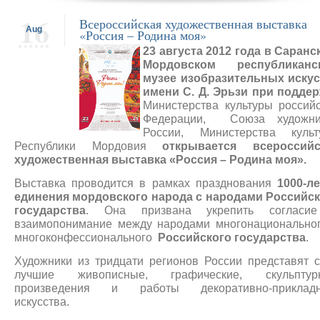
16
Всероссийская художественная выставка
Aug
«Россия – Родина моя»
23 августа 2012 года в Саранс
Мордовском республиканс
музее изобразительных искус
имени С. Д. Эрьзи при подде
Министерства культуры россий
Федерации, Союза художни
России, Министерства культ
Республики Мордовия
открывается
всероссийс
художественная выставка «Россия – Родина моя»
.
Выставка проводится в рамках празднования
1000-л
единения мордовского народа с народами Российск
государства
. Она призвана укрепить согласи
взаимопонимание между народами многонационально
многоконфессионального
Российского государства
.
Художники из тридцати регионов России
представят 
лучшие живописные, графические, скульптур
произведения и работы декоративно-прикладн
искусства.