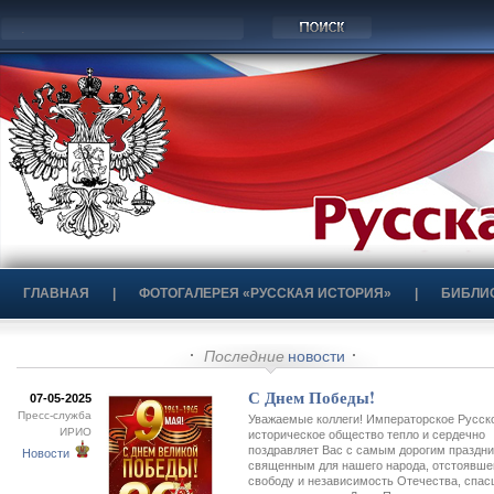
ГЛАВНАЯ
|
ФОТОГАЛЕРЕЯ «РУССКАЯ ИСТОРИЯ»
|
БИБЛИ
Последние
новости
С Днем Победы!
07-05-2025
Пресс-служба
Уважаемые коллеги! Императорское Русск
ИРИО
историческое общество тепло и сердечно
поздравляет Вас с самым дорогим праздни
Новости
священным для нашего народа, отстоявше
свободу и независимость Отечества, спас