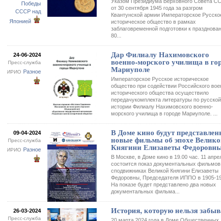
Указом Президиума Верховного Совета С
Победы
от 30 сентября 1945 года за разгром
СССР над
Квантунской армии Императорское Русско
Японией
историческое общество в рамках
заблаговременной подготовки к празднова
80...
Дар Филиалу Нахимовского
24-06-2024
военно-морского училища в го
Пресс-служба
Мариуполе
Разное
ИРИО
Императорское Русское историческое
общество при содействии Российского вое
исторического общества осуществило
передачукомплекта литературы по русской
истории Филиалу Нахимовского военно-
морского училища в городе Мариуполе. ...
В Доме кино будут представле
09-04-2024
новые фильмы об эпохе Велик
Пресс-служба
Княгини Елизаветы Федоровн
Разное
ИРИО
В Москве, в Доме кино в 19.00 час. 11 апрел
состоится показ документальных фильмов
сподвижниках Великой Княгини Елизаветы
Федоровны, Председателя ИППО в 1905-191
На показе будет представлено два новых
документальных фильма...
История, которую нельзя забыв
26-03-2024
Пресс-служба
20 марта 2024 года в Доме Общественных