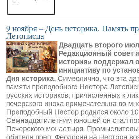
9 ноября – День историка. Память п
Летописца
Двадцать второго июл
Редакционный совет 
история» поддержал 
инициативу по устано
Дня историка.
Символично, что эта да
памяти преподобного Нестора Летописц
русских историков, причисленных к лик
печерского инока примечательна во мн
Преподобный Нестор родился около 105
Семнадцатилетним юношей он стал по
Печерского монастыря. Промыслитель
обители преп. Феодосия на Нестора в