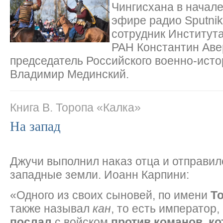
Чингисхана в начале 
эфире радио Sputni
сотрудник Институт
РАН Константин Аве
председатель Российского военно-ист
Владимир Мединский.
Книга В. Торопа «Калка»
На запад
Джучи выполнил наказ отца и отправил
западные земли. Иоанн Карпини:
«Одного из своих сыновей, по имени
Т
также называл
кан
, то есть император,
послал
с войском
против команов
,
ко