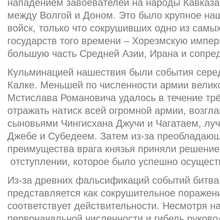
нападением завоевателей на народы Кавказа
между Волгой и Доном. Это было крупное на
войск, только что сокрушивших одно из сам
государств того времени – Хорезмскую импе
большую часть Средней Азии, Ирана и сопре
Кульминацией нашествия были события сере
Калке. Меньшей по численности армии велико
Мстислава Романовича удалось в течение тр
отражать натиск всей огромной армии, возг
сыновьями Чингисхана Джучи и Чагатаем, лу
Джебе и Субедеем. Затем из-за преобладающ
преимущества врага князья приняли решени
отступлении, которое было успешно осущест
Из-за древних фальсификаций событий битва
представляется как сокрушительное поражени
соответствует действительности. Несмотря н
первоначальной численности и гибель руково