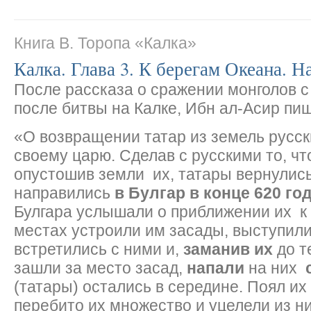
Книга В. Торопа «Калка»
Калка. Глава 3. К берегам Океана. Н
После рассказа о сражении монголов с 
после битвы на Калке, Ибн ал-Асир пиш
«О возвращении татар из земель русски
своему царю. Сделав с русскими то, чт
опустошив земли их, татары вернулись
направились
в Булгар в конце 620 го
Булгара услышали о приближении их к 
местах устроили им засады, выступили 
встретились с ними и,
заманив их
до т
зашли за место засад,
напали
на них
(татары) остались в середине. Поял их 
перебито их множество и уцелели из ни