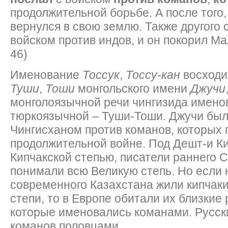
продолжительной борьбе. А после того, 
вернулся в свою землю. Также другого 
войском против индов, и он покорил Ма
46)
Именование
Тоссук
,
Тоссу-кан
восходи
Туши
,
Тоши
монгольского имени
Джучи
монголоязычной речи чингизида имено
тюркоязычной – Туши-Тоши. Джучи был
Чингисханом против команов, которых 
продолжительной войне. Под Дешт-и Ки
Кипчакской степью, писатели раннего 
понимали всю Великую степь. Но если 
современного Казахстана жили кипчак
степи, то в Европе обитали их близкие
которые именовались команами. Русск
команов половцами.