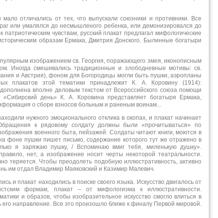
 мало отличались от тех, что выпускали союзники и противники. Все
Враг или умалялся до несмышленого ребенка, или демонизировался до
 к патриотическим чувствам, русский плакат предлагал мифологические
 историческим образам Ермака, Дмитрия Донского. Былинные богатыри
опулярным изображением св. Георгия, поражающего змея, иконописным
ом. Иногда смешивались традиционные и злободневные мотивы: св.
рмания и Австрия), фоном для Богородицы могли быть пушки, аэропланы
х плакатов этой тематики принадлежит К. А. Коровину (1914):
 дополнена вполне деловым текстом от Всероссийского союза помощи
 «Сибирский день» К. А. Коровина представляет богатыря Ермака,
информация о сборе взносов больным и раненым воинам...
ходили нужного эмоционального отклика в окопах, и плакат начинает
Обращения к рядовому солдату должны были «прочитываться» по
ображения военного быта, пейзажей. Солдаты читают книги, моются в
на фоне пушки пишет письмо, содержание которого тут же отражено в
лько я заряжаю пушку, / Вспоминаю вмиг тебя, миленькую душку».
 правило, нет, а изображение носит черты некоторой театральности.
вно теряется. Чтобы преодолеть подобную иллюстративность, активно
ань им отдал Владимир Маяковский и Казимир Малевич.
сь и плакат находились в поиске своего языка. Искусство двигалось от
истским формам, плакат – от мифологизма к иллюстративности.
атики и образов, чтобы изобразительное искусство смогло влиться в
 его направление. Все это произошло ближе к финалу Первой мировой.