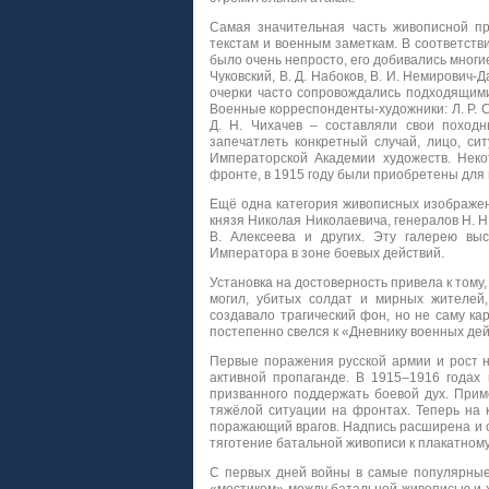
Самая значительная часть живописной п
текстам и военным заметкам. В соответств
было очень непросто, его добивались многи
Чуковский, В. Д. Набоков, В. И. Немирович-Д
очерки часто сопровождались подходящим
Военные корреспонденты-художники: Л. Р. Сол
Д. Н. Чихачев – составляли свои поход
запечатлеть конкретный случай, лицо, си
Императорской Академии художеств. Неко
фронте, в 1915 году были приобретены для м
Ещё одна категория живописных изображен
князя Николая Николаевича, генералов Н. Н. Ю
В. Алексеева и других. Эту галерею вы
Императора в зоне боевых действий.
Установка на достоверность привела к тому,
могил, убитых солдат и мирных жителей
создавало трагический фон, но не саму ка
постепенно свелся к «Дневнику военных дей
Первые поражения русской армии и рост н
активной пропаганде. В 1915–1916 годах
призванного поддержать боевой дух. При
тяжёлой ситуации на фронтах. Теперь на к
поражающий врагов. Надпись расширена и с
тяготение батальной живописи к плакатном
С первых дней войны в самые популярные 