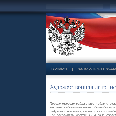
ГЛАВНАЯ
|
ФОТОГАЛЕРЕЯ «РУССК
Художественная летопи
Первая мировая война лишь недавно ока
векового забвения не может быть быстрым
ряду малоизвестных, несмотря на громад
Как восприняли август 1914 года совре