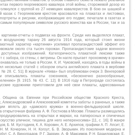
художественным плакатом. В основе главного сюжета лежало реальное
нтах первого георгиевского кавалера этой войны, сторожевой дозор из
столкнулся с группой из 27 немецких кавалеристов. В бою он шашкой и
 казак с Георгиевским крестом красовался на плакатах и листовках,
портреты и рисунки, изображающие его подвиг, печатали в газетах и
 самым популярным символом русского воинства как в России, так и за
картинки-отчеты о подвигах на фронте. Среди них выделялся плакат,
 воздушному тарану 26 августа 1914 года, который стоил жизни
лакатный характер «картинки» усиливал пропагандистский эффект его
овожали около ста тысяч горожан. Пропагандистские задачи военного
 доступных изображений. Категоричность плакатной лексики также
 с забора, со стены, с витрины. Он нагло прыгает прохожему в зрачки»
ознавалась не только в России. К. И. Чуковский, находясь в годы войны в
ил несколько статей с обзором опыта английского плаката в вербовке
. № 28. С. 51]. В журнале «Нива» был опубликован очерк З. Венгеровой
м описывались плакаты союзников, «бесконечно разнообразные,
лению» [9. 1915. № 43. С. 12]. В 1916 году в Петрограде состоялась
Русские художники приготовили для неё свои плакаты, адресованные
 Община св. Евгении при Российском обществе Красного Креста,
, Александровский и Алексеевский комитеты заботы о раненых, а также
ции вплоть до «дамского кружка» в военно-фельдшерской школе.
 открыточная фабрика А. Ф. Постнова в Москве. Плакаты размещались
епродуцировались на открытках и марках, на папиросных и спичечных
искусство уличное; тишина для него непереносима» [11, с. 16]. В жанре
, Б. М. Кустодиев, К. А. Коровин, А. Е. Архипов, графики А. П. Апсит, Е.
 Н. М. Кочергин, Н. Н. Когоут, Б. В. Зворыкин. Из поколения модерна и
т, С. А. Виноградов, Р. Г. Заррин, А. Ф. Максимов, Р. Н. Браиловская, Е.