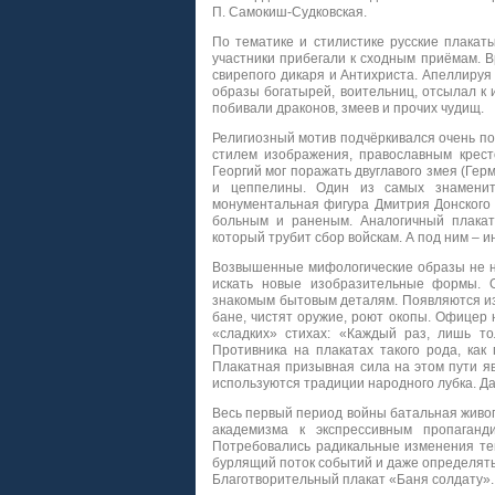
П. Самокиш-Судковская.
По тематике и стилистике русские плакаты
участники прибегали к сходным приёмам. 
свирепого дикаря и Антихриста. Апеллируя
образы богатырей, воительниц, отсылал к
побивали драконов, змеев и прочих чудищ.
Религиозный мотив подчёркивался очень п
стилем изображения, православным крест
Георгий мог поражать двуглавого змея (Ге
и цеппелины. Один из самых знамениты
монументальная фигура Дмитрия Донского
больным и раненым. Аналогичный плакат
который трубит сбор войскам. А под ним – 
Возвышенные мифологические образы не на
искать новые изобразительные формы. 
знакомым бытовым деталям. Появляются из
бане, чистят оружие, роют окопы. Офицер 
«сладких» стихах: «Каждый раз, лишь то
Противника на плакатах такого рода, как
Плакатная призывная сила на этом пути я
используются традиции народного лубка. Д
Весь первый период войны батальная живопи
академизма к экспрессивным пропаганд
Потребовались радикальные изменения тем
бурлящий поток событий и даже определять
Благотворительный плакат «Баня солдату».