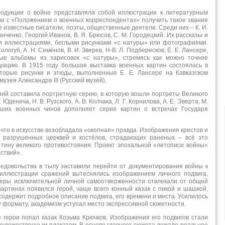
родукции о войне представляла собой иллюстрации к литературным
ии с «Положением о военных корреспондентах» получить такое звание
е известные писатели, поэты, общественные деятели. Среди них – К. И.
анченко, Георгий Иванов, В. Я. Брюсов, С. М. Городецкий. Их рассказы и
и иллюстрациями, беглыми рисунками «с натуры» или фотографиями.
огуб, А. Н. Семёнов, В. И. Зверев, Н-В. Л. Подбересков, Е. Е. Лансере,
ные альбомы из зарисовок «с натуры», стремясь как можно точнее
туацию. В 1915 году большая выставка военных картин состоялась в
торые рисунки и этюды, выполненные Е. Е. Лансере на Кавказском
узея Александра III (Русский музей).
ий составила портретную серию, в которую вошли портреты Великого
денича, Н. В. Рузского, А. В. Колчака, Л. Г. Корнилова, А. Е. Эверта, М.
сших военных чинов дополняет серия картин о встречах Государя
 что в искусстве возобладала «окопная» правда. Изображения крестов и
, разрушенных церквей и костёлов, страдающих раненых – всё это
ртину великого противостояния. Проект эпохальной «летописи войны»
ствий».
едовольства в тылу заставили перейти от документирования войны к
 иллюстрации сражений вытеснялись изображением личного подвига,
меры исключительной личной самоотверженности отвлекали от общей
артинах появился герой, чаще всего конный казак с пикой и шашкой,
одержит подробное описание подвига, его времени и места. Усилилось
у формату, академизм уступал место экспрессивной сюжетности.
герои попал казак Козьма Крючков. Изображения его подвигов стали