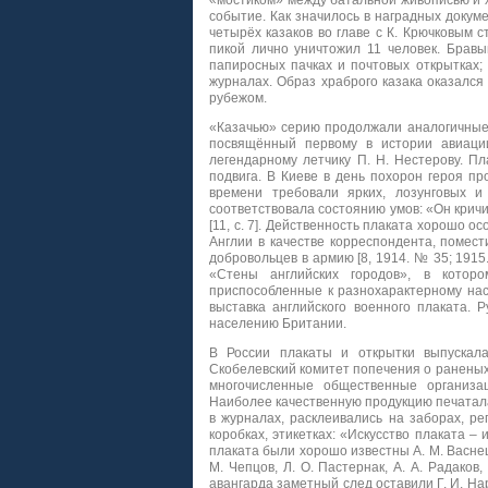
«мостиком» между батальной живописью и 
событие. Как значилось в наградных докуме
четырёх казаков во главе с К. Крючковым 
пикой лично уничтожил 11 человек. Бравый
папиросных пачках и почтовых открытках; 
журналах. Образ храброго казака оказался
рубежом.
«Казачью» серию продолжали аналогичные 
посвящённый первому в истории авиации
легендарному летчику П. Н. Нестерову. П
подвига. В Киеве в день похорон героя пр
времени требовали ярких, лозунговых и
соответствовала состоянию умов: «Он кричит
[11, с. 7]. Действенность плаката хорошо ос
Англии в качестве корреспондента, помест
добровольцев в армию [8, 1914. № 35; 1915
«Стены английских городов», в которо
приспособленные к разнохарактерному насе
выставка английского военного плаката. 
населению Британии.
В России плакаты и открытки выпускала
Скобелевский комитет попечения о раненых
многочисленные общественные организа
Наиболее качественную продукцию печатала
в журналах, расклеивались на заборах, р
коробках, этикетках: «Искусство плаката – 
плаката были хорошо известны А. М. Васнецов
М. Чепцов, Л. О. Пастернак, А. А. Радаков,
авангарда заметный след оставили Г. И. Нарбу