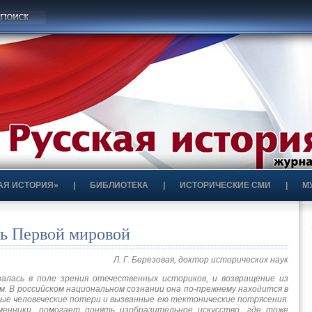
АЯ ИСТОРИЯ»
|
БИБЛИОТЕКА
|
ИСТОРИЧЕСКИЕ СМИ
|
М
сь Первой мировой
Л. Г. Березовая, доктор исторических наук
залась в поле зрения отечественных историков, и возвращение из
. В российском национальном сознании она по-прежнему находится в
ные человеческие потери и вызванные ею тектонические потрясения.
менники, помогает понять изобразительное искусство, где тоже