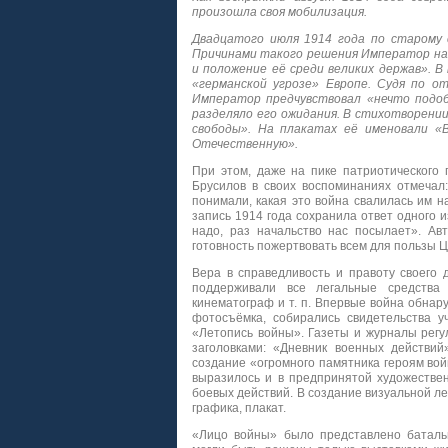
произошла своя мобилизация.
Двадцатого июля 1914 года по старому 
Причинами такого решения Император наз
и положение её среди великих держав». 
«германской угрозе» Европе. Судя по от
Император предчувствовал «нечто подоб
разделяло его ожидания. В стихотворении 
свободы». На плакатах её именовали «
Отечественную».
При этом, даже на пике патриотического 
Брусилов в своих воспоминаниях отмеча
понимали, какая это война свалилась им на 
запись 1914 года сохранила ответ одного и
надо, раз начальство нас посылает». Авт
готовность пожертвовать всем для пользы Цар
Вера в справедливость и правоту своего
поддерживали все легальные средства 
кинематограф и т. п. Впервые война обнар
фотосъёмка, собирались свидетельства 
«Летопись войны». Газеты и журналы рег
заголовками: «Дневник военных действий
создание «огромного памятника героям вой
выразилось и в предпринятой художестве
боевых действий. В создание визуальной л
графика, плакат.
«Лицо войны» было представлено баталь