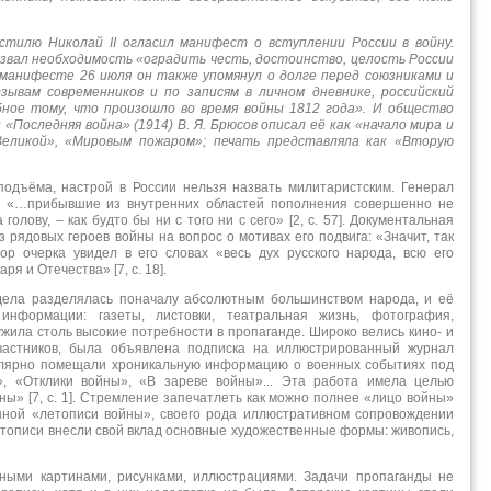
стилю Николай II огласил манифест о вступлении России в войну.
вал необходимость «оградить честь, достоинство, целость России
В манифесте 26 июля он также упомянул о долге перед союзниками и
зывам современников и по записям в личном дневнике, российский
ное тому, что произошло во время войны 1812 года». И общество
«Последняя война» (1914) В. Я. Брюсов описал её как «начало мира и
Великой», «Мировым пожаром»; печать представляла как «Вторую
подъёма, настрой в России нельзя назвать милитаристским. Генерал
л: «…прибывшие из внутренних областей пополнения совершенно не
голову, – как будто бы ни с того ни с сего» [2, с. 57]. Документальная
з рядовых героев войны на вопрос о мотивах его подвига: «Значит, так
ор очерка увидел в его словах «весь дух русского народа, всю его
я и Отечества» [7, с. 18].
 дела разделялась поначалу абсолютным большинством народа, и её
информации: газеты, листовки, театральная жизнь, фотография,
ужила столь высокие потребности в пропаганде. Широко велись кино- и
участников, была объявлена подписка на иллюстрированный журнал
улярно помещали хроникальную информацию о военных событиях под
», «Отклики войны», «В зареве войны»... Эта работа имела целью
ны» [7, с. 1]. Стремление запечатлеть как можно полнее «лицо войны»
нной «летописи войны», своего рода иллюстративном сопровождении
етописи внесли свой вклад основные художественные формы: живопись,
ными картинами, рисунками, иллюстрациями. Задачи пропаганды не