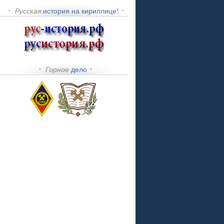
Русская
история на кириллице!
Горное
дело