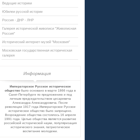
Ведущие историки
Юбилеи русской истории
Россия - ДНР - ЛНР
Галерея исторической живописи "Живописная
Россия"
Исторический интернет-музей "Московия"
Московская государственная историческая
галерея
Информация
Императорское Русское историческое
общество
было основано в марте 1866 года в
Санкт-Петербурге по предложению и под
личным председательством цесаревича
Александра Александровича. После
революции 1917 года Императорское Русское
историческое общество было запрещено.
Возрождение общества состоялось 16 апреля
1991 года. Целью общества является развитие
российской исторической науки, популяризация
исторического знания, патриотическое
воспитание молодежи.