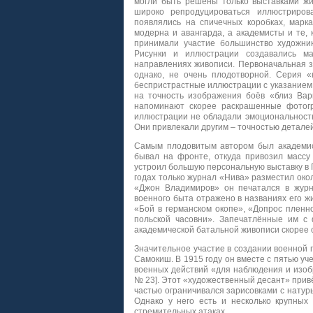
могли быть решены только выставками жи
широко репродуцироваться иллюстрирова
появлялись на спичечных коробках, марк
модерна и авангарда, а академисты и те,
принимали участие большинство художник
Рисунки и иллюстрации создавались ма
направлениях живописи. Первоначальная з
однако, не очень плодотворной. Серия «
беспристрастные иллюстрации с указанием
на точность изображения боёв «близ Вар
напоминают скорее раскрашенные фотогр
иллюстрации не обладали эмоциональност
Они привлекали другим – точностью детале
Самым плодовитым автором был академист
бывал на фронте, откуда привозил массу 
устроил большую персональную выставку в П
годах только журнал «Нива» разместил око
«Джон Владимиров» он печатался в журна
военного быта отражено в названиях его 
«Бой в германском окопе», «Допрос пленн
польской часовни». Запечатлённые им с
академической батальной живописи скорее с
Значительное участие в создании военной 
Самокиш. В 1915 году он вместе с пятью уч
военных действий «для наблюдения и изобр
№ 23]. Этот «художественный десант» привё
частью ограничивался зарисовками с натур
Однако у него есть и несколько крупных
стремительных атаках.