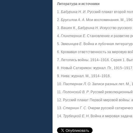
Литература и источники
1.
Бабурина Н. И.
Русский плакат второй поло
2.
Брусилов А. А
. Мои воспоминания. М., 196
3.
Вашек К., Бабурина Н
. Искусство русского
4.
Глинтерник Е
. Становление и развитие р
5. Зв
ягинцев Е
. Война и лубочная литература
6. Кровавая ответственность за мировую войн
7. Летопись войны. 1914–1916. Серия 1. Вып. 
8. Новый Сатирикон: журнал. Пг., 1915–1917
9. Нива: журнал. М., 1914–1916.
10.
Пастернак Л. О.
Записи разных лет. М., 
11.
Полонский В. Р
. Русский революционный 
12. Русский плакат Первой мировой войны: а
13.
Стернин Г. С.
Очерки русской сатирическ
14.
Трубецкой Е. Н
. Война и мировая задача 