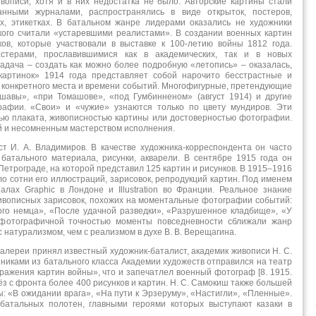
вописи, хотя и в них недостатка не было. Авторские картины стали
нными журналами, распространялись в виде открыток, постеров,
ах, этикетках. В батальном жанре лидерами оказались не художники
 кого считали «устаревшими реалистами». В создании военных картин
ов, которые участвовали в выставке к 100-летию войны 1812 года.
стерами, прославившимися как в академических, так и в новых
адача – создать как можно более подробную «летопись» – оказалась,
картинок» 1914 года представляет собой нарочито бесстрастные и
 конкретного места и времени событий. Многофигурные, претендующие
шавы», «при Томашове», «под Гумбинненом» (август 1914) и другие
афии. «Свои» и «чужие» узнаются только по цвету мундиров. Эти
ью плаката, живописностью картины или достоверностью фотографии.
й и несомненным мастерством исполнения.
 И. А. Владимиров. В качестве художника-корреспондента он часто
батального материала, рисунки, акварели. В сентябре 1915 года он
етрограде, на которой представил 125 картин и рисунков. В 1915–1916
ло сотни его иллюстраций, зарисовок, репродукций картин. Под именем
лах Graphic в Лондоне и Illustration во Франции. Реальное знание
живописных зарисовок, похожих на моментальные фотографии событий:
ого немца», «После удачной разведки», «Разрушенное кладбище», «У
 фотографичной точностью моменты повседневности сближали жанр
 натурализмом, чем с реализмом в духе В. В. Верещагина.
галереи принял известный художник-баталист, академик живописи Н. С.
ениками из батального класса Академии художеств отправился на театр
ажения картин войны», что и запечатлел военный фотограф [8. 1915.
з с фронта более 400 рисунков и картин. Н. С. Самокиш также большей
ы: «В ожидании врага», «На пути к Эрзеруму», «Настигли», «Пленные».
 батальных полотен, главными героями которых выступают казаки в