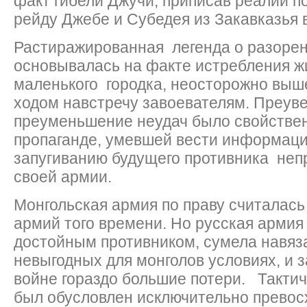
факт гибели Джучи, приписав реалии п
рейду Джебе и Субедея из Закавказья
Растиражированная легенда о разоре
основывалась на факте истребления ж
маленького городка, неосторожно выш
ходом навстречу завоевателям. Преуве
преуменьшение неудач было свойствен
пропаганде, умевшей вести информац
запугиванию будущего противника не
своей армии.
Монгольская армия по праву считалась
армий того времени. Но русская армия
достойным противником, сумела навяз
невыгодных для монголов условиях, и з
войне гораздо большие потери. Тактич
был обусловлен исключительно превос