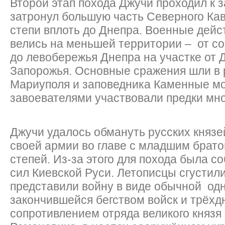
Второй этап похода Джучи проходил к з
затронул большую часть Северного Ка
степи вплоть до Днепра. Военные дейс
велись на меньшей территории – от со
до левобережья Днепра на участке от 
Запорожья. Основные сражения шли в 
Мариуполя и заповедника Каменные мо
завоевателями участвовали предки мно
Джучи удалось обмануть русских князе
своей армии во главе с младшим брато
степей. Из-за этого для похода была с
сил Киевской Руси. Летописцы сгустили
представили войну в виде обычной одн
закончившейся бегством войск и трёх
сопротивлением отряда великого князя