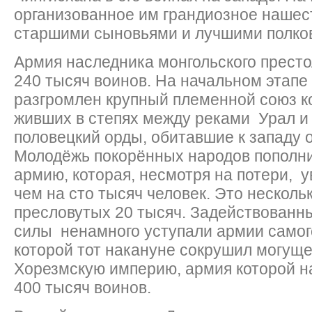
организованное им грандиозное нашест
старшими сыновьями и лучшими полко
Армия наследника монгольского прест
240 тысяч воинов. На начальном этапе
разгромлен крупный племенной союз ко
живших в степях между реками Урал и
половецкий орды, обитавшие к западу о
Молодёжь покорённых народов пополн
армию, которая, несмотря на потери, 
чем на сто тысяч человек. Это несколь
пресловутых 20 тысяч. Задействованн
силы ненамного уступали армии самого
которой тот накануне сокрушил могущ
Хорезмскую империю, армия которой н
400 тысяч воинов.