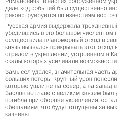
Романовича в наспех сооружённом ук
деле ход событий был существенно ин
реконструируется по известиям восточ
Русская армия выдержала трёхдневный 
убедившись в его большом численном 
осуществила планомерный отход в сво
князь вызвался прикрывать этот отход 
отрядом в укреплении, устроенном в К
скалы которых усиливали возможности
Замысел удался, значительная часть а
больших потерь. Крупный урон понесли
которые ушли не на север, а на запад 
Заслон во главе с великим князем был 
погибла при обороне укрепления, оста
обещаниям, что будут отпущены за вык
казнены.