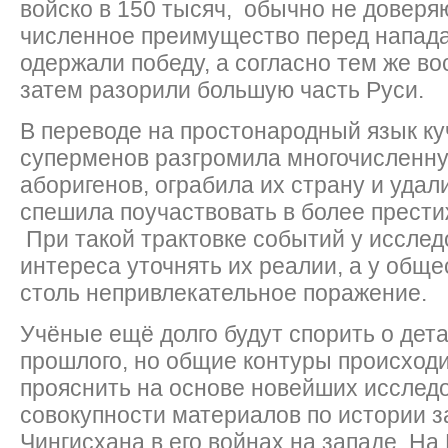
войско в 150 тысяч, обычно не доверя
численное преимущество перед напад
одержали победу, а согласно тем же в
затем разорили большую часть Руси.
В переводе на простонародный язык ку
суперменов разгромила многочисленну
аборигенов, ограбила их страну и удали
спешила поучаствовать в более прест
При такой трактовке событий у исслед
интереса уточнять их реалии, а у общ
столь непривлекательное поражение.
Учёные ещё долго будут спорить о дет
прошлого, но общие контуры происход
прояснить на основе новейших исслед
совокупности материалов по истории 
Чингисхана в его войнах на западе. На