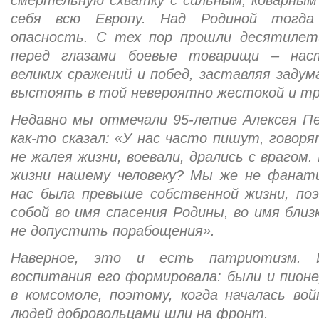
смертельную схватку с сильным, коварным
себя всю Европу. Над Родиной тогда
опасность. С тех пор прошли десятилет
перед глазами боевые товарищи – на
великих сражений и побед, заставляя заду
выстоять в той невероятно жестокой и тр
Недавно мы отмечали 95-летие Алексея П
как-то сказал: «У нас часто пишут, говоря
не жалея жизни, воевали, дрались с врагом.
жизни нашему человеку? Мы же не фанати
нас была превыше собственной жизни, по
собой во имя спасения Родины, во имя близ
не допустить порабощения».
Наверное, это и есть патриотизм. 
воспитания его формировала: были и пионе
в комсомоле, поэтому, когда началась во
людей добровольцами шли на фронт.